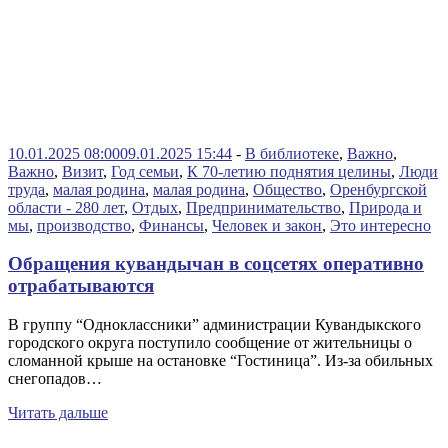
10.01.2025 08:00
09.01.2025 15:44
-
В библиотеке
,
Важно
,
Важно
,
Визит
,
Год семьи
,
К 70-летию поднятия целины
,
Люди
труда
,
малая родина
,
малая родина
,
Общество
,
Оренбургской
области - 280 лет
,
Отдых
,
Предпринимательство
,
Природа и
мы
,
производство
,
Финансы
,
Человек и закон
,
Это интересно
Обращения кувандычан в соцсетях оперативно
отрабатываются
В группу “Одноклассники” администрации Кувандыкского
городского округа поступило сообщение от жительницы о
сломанной крыше на остановке “Гостиница”. Из-за обильных
снегопадов…
Читать дальше