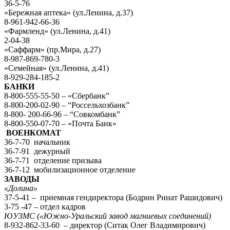
36-5-76
«Бережная аптека» (ул.Ленина, д.37)
8-961-942-66-36
«Фармленд» (ул.Ленина, д.41)
2-04-38
«Саффарм» (пр.Мира, д.27)
8-987-869-780-3
«Семейная» (ул.Ленина, д.41)
8-929-284-185-2
БАНКИ
8-800-555-55-50 – «Сбербанк”
8-800-200-02-90 – “Россельхозбанк”
8-800- 200-66-96 – “Совкомбанк”
8-800-550-07-70 – «Почта Банк»
ВОЕНКОМАТ
36-7-70 начальник
36-7-91 дежурный
36-7-71 отделение призыва
36-7-12 мобилизационное отделение
ЗАВОДЫ
«Долина»
37-5-41 – приемная гендиректора (Бодрин Ринат Рашидович)
3-75 -47 – отдел кадров
ЮУЗМС («Южно-Уральский завод магниевых соединений)
8-932-862-33-60 – директор (Ситак Олег Владимирович)