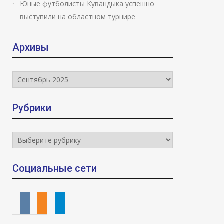
Юные футболисты Кувандыка успешно
выступили на областном турнире
Архивы
Архивы
Рубрики
Рубрики
Социальные сети
vkontakte
odnoklassniki
telegram