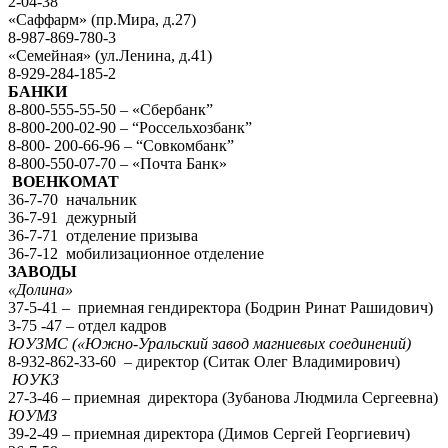
2-04-38
«Саффарм» (пр.Мира, д.27)
8-987-869-780-3
«Семейная» (ул.Ленина, д.41)
8-929-284-185-2
БАНКИ
8-800-555-55-50 – «Сбербанк”
8-800-200-02-90 – “Россельхозбанк”
8-800- 200-66-96 – “Совкомбанк”
8-800-550-07-70 – «Почта Банк»
ВОЕНКОМАТ
36-7-70 начальник
36-7-91 дежурный
36-7-71 отделение призыва
36-7-12 мобилизационное отделение
ЗАВОДЫ
«Долина»
37-5-41 – приемная гендиректора (Бодрин Ринат Рашидович)
3-75 -47 – отдел кадров
ЮУЗМС («Южно-Уральский завод магниевых соединений)
8-932-862-33-60 – директор (Ситак Олег Владимирович)
ЮУКЗ
27-3-46 – приемная директора (Зубанова Людмила Сергеевна)
ЮУМЗ
39-2-49 – приемная директора (Димов Сергей Георгиевич)