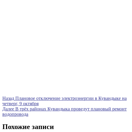
Навигация
Предыдущая
Назад
Плановое отключение электроэнергии в Кувандыке на
запись
четверг, 9 октября
по
Следующая
Далее
В трёх районах Кувандыка проведут плановый ремонт
записям
запись
водопровода
Похожие записи