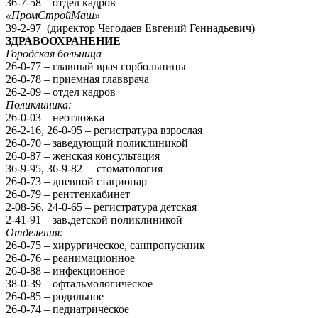
36-7-58 – отдел кадров
«ПромСтройМаш»
39-2-97 (директор Чегодаев Евгений Геннадьевич)
ЗДРАВООХРАНЕНИЕ
Городская больница
26-0-77 – главный врач горбольницы
26-0-78 – приемная главврача
26-2-09 – отдел кадров
Поликлиника:
26-0-03 – неотложка
26-2-16, 26-0-95 – регистратура взрослая
26-0-70 – заведующий поликлиникой
26-0-87 – женская консультация
36-9-95, 36-9-82 – стоматология
26-0-73 – дневной стационар
26-0-79 – рентгенкабинет
2-08-56, 24-0-65 – регистратура детская
2-41-91 – зав.детской поликлиникой
Отделения:
26-0-75 – хирургическое, санпропускник
26-0-76 – реанимационное
26-0-88 – инфекционное
38-0-39 – офтальмологическое
26-0-85 – родильное
26-0-74 – педиатрическое