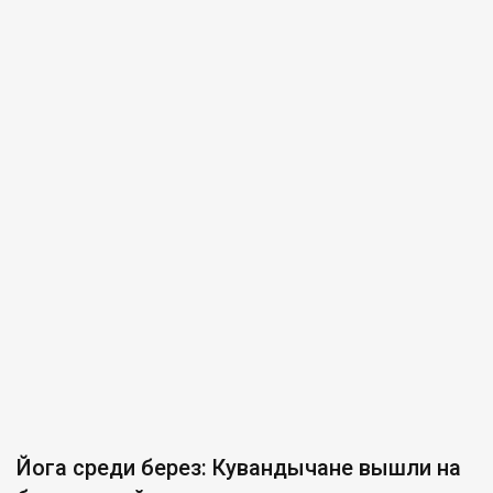
Йога среди берез: Кувандычане вышли на