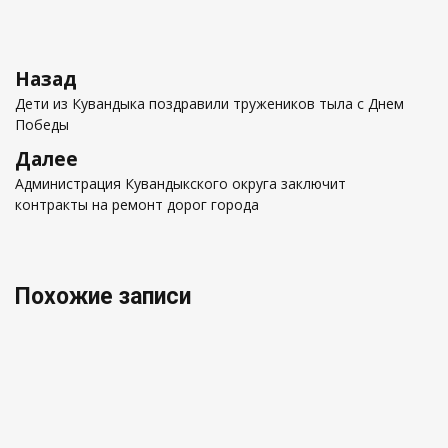
Навигация
Предыдущая
Назад
по
запись
Дети из Кувандыка поздравили тружеников тыла с Днем
записям
Победы
Следующая
Далее
запись
Администрация Кувандыкского округа заключит
контракты на ремонт дорог города
Похожие записи