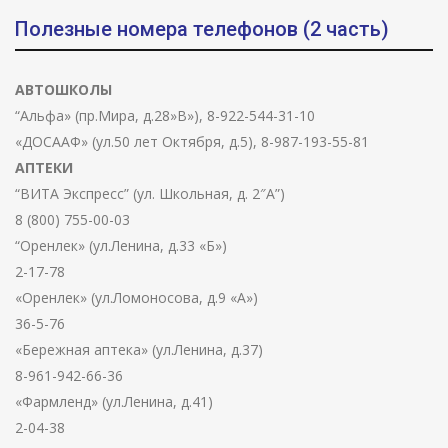
Полезные номера телефонов (2 часть)
АВТОШКОЛЫ
“Альфа» (пр.Мира, д.28»В»), 8-922-544-31-10
«ДОСААФ» (ул.50 лет Октября, д.5), 8-987-193-55-81
АПТЕКИ
“ВИТА Экспресс” (ул. Школьная, д. 2″А”)
8 (800) 755-00-03
“Оренлек» (ул.Ленина, д.33 «Б»)
2-17-78
«Оренлек» (ул.Ломоносова, д.9 «А»)
36-5-76
«Бережная аптека» (ул.Ленина, д.37)
8-961-942-66-36
«Фармленд» (ул.Ленина, д.41)
2-04-38