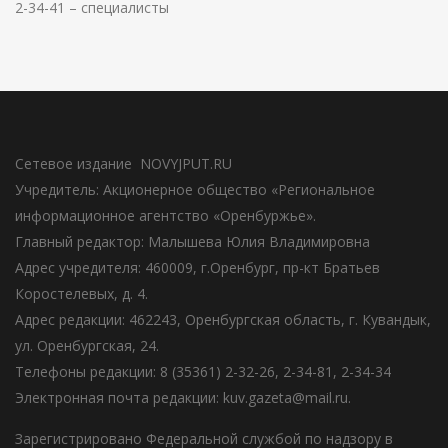
2-34-41 – специалисты
Сетевое издание NOVYJPUT.RU
Учредитель: Акционерное общество «Региональное
информационное агентство «Оренбуржье».
Главный редактор: Малышева Юлия Владимировна
Адрес учредителя: 460009, г.Оренбург, пр-кт Братьев
Коростелевых, д. 4.
Адрес редакции: 462243, Оренбургская область, г. Кувандык,
ул. Оренбургская, 24.
Телефоны редакции: 8 (35361) 2-32-26, 2-34-81, 2-34-34
Электронная почта редакции: kuv.gazeta@mail.ru.
Зарегистрировано Федеральной службой по надзору в