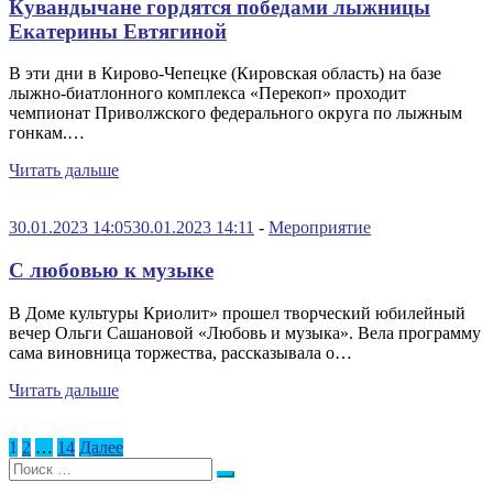
Кувандычане гордятся победами лыжницы
Екатерины Евтягиной
В эти дни в Кирово-Чепецке (Кировская область) на базе
лыжно-биатлонного комплекса «Перекоп» проходит
чемпионат Приволжского федерального округа по лыжным
гонкам.…
Читать дальше
30.01.2023 14:05
30.01.2023 14:11
-
Мероприятие
С любовью к музыке
В Доме культуры Криолит» прошел творческий юбилейный
вечер Ольги Сашановой «Любовь и музыка». Вела программу
сама виновница торжества, рассказывала о…
Читать дальше
Пагинация
1
2
…
14
Далее
Поиск:
записей
Поиск