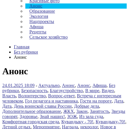
Красивые фото
Анонс
Образование
Экология
Нацпроекты
Афиша
Рецепты
Сельское хозяйство
Главная
Без рубрики
Анонс
Анонс
24.01.2025 18:09
-
Актуально
,
Анонс
,
Анонс
,
Афиша
,
Без
рубрики
,
Безопасность
,
Благоустройство
,
В мире
,
Видео
,
Власть
,
Волонтерство
,
Вопрос-ответ
,
Встреча с интересным
человеком
,
Год педагога и наставника
,
Гости на пороге
,
Дата
,
Дата
,
День воинской славы России
,
Добрые дела
,
Дополнительное образование
,
ЖКХ
,
Закон
,
Занятость
,
Звезды
говорят
,
Здоровье
,
Знай наших!
,
ЗОЖ
,
Из зала суда
,
Комфортная городская среда
,
Кувандыку - 70!
,
Кувандыку-70!
,
Летний отдых
,
Мероприятие
,
Награда
,
некролог
,
Новое в