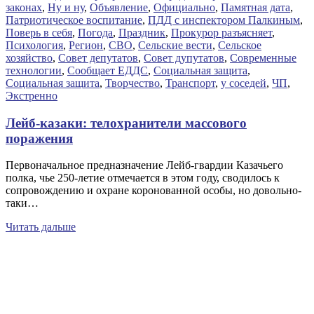
законах
,
Ну и ну
,
Объявление
,
Официально
,
Памятная дата
,
Патриотическое воспитание
,
ПДД с инспектором Палкиным
,
Поверь в себя
,
Погода
,
Праздник
,
Прокурор разъясняет
,
Психология
,
Регион
,
СВО
,
Сельские вести
,
Сельское
хозяйство
,
Совет депутатов
,
Совет дупутатов
,
Современные
технологии
,
Сообщает ЕДДС
,
Социальная защита
,
Социальная защита
,
Творчество
,
Транспорт
,
у соседей
,
ЧП
,
Экстренно
Лейб-казаки: телохранители массового
поражения
Первоначальное предназначение Лейб-гвардии Казачьего
полка, чье 250-летие отмечается в этом году, сводилось к
сопровождению и охране коронованной особы, но довольно-
таки…
Читать дальше