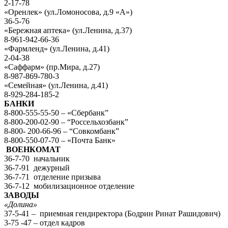
2-17-78
«Оренлек» (ул.Ломоносова, д.9 «А»)
36-5-76
«Бережная аптека» (ул.Ленина, д.37)
8-961-942-66-36
«Фармленд» (ул.Ленина, д.41)
2-04-38
«Саффарм» (пр.Мира, д.27)
8-987-869-780-3
«Семейная» (ул.Ленина, д.41)
8-929-284-185-2
БАНКИ
8-800-555-55-50 – «Сбербанк”
8-800-200-02-90 – “Россельхозбанк”
8-800- 200-66-96 – “Совкомбанк”
8-800-550-07-70 – «Почта Банк»
ВОЕНКОМАТ
36-7-70 начальник
36-7-91 дежурный
36-7-71 отделение призыва
36-7-12 мобилизационное отделение
ЗАВОДЫ
«Долина»
37-5-41 – приемная гендиректора (Бодрин Ринат Рашидович)
3-75 -47 – отдел кадров