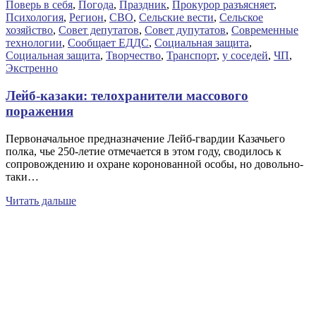
Поверь в себя
,
Погода
,
Праздник
,
Прокурор разъясняет
,
Психология
,
Регион
,
СВО
,
Сельские вести
,
Сельское
хозяйство
,
Совет депутатов
,
Совет дупутатов
,
Современные
технологии
,
Сообщает ЕДДС
,
Социальная защита
,
Социальная защита
,
Творчество
,
Транспорт
,
у соседей
,
ЧП
,
Экстренно
Лейб-казаки: телохранители массового
поражения
Первоначальное предназначение Лейб-гвардии Казачьего
полка, чье 250-летие отмечается в этом году, сводилось к
сопровождению и охране коронованной особы, но довольно-
таки…
Читать дальше