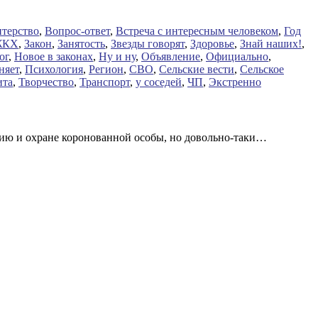
терство
,
Вопрос-ответ
,
Встреча с интересным человеком
,
Год
ЖКХ
,
Закон
,
Занятость
,
Звезды говорят
,
Здоровье
,
Знай наших!
,
ог
,
Новое в законах
,
Ну и ну
,
Объявление
,
Официально
,
няет
,
Психология
,
Регион
,
СВО
,
Сельские вести
,
Сельское
ита
,
Творчество
,
Транспорт
,
у соседей
,
ЧП
,
Экстренно
ению и охране коронованной особы, но довольно-таки…