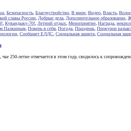
ки
,
Безопасность
,
Благоустройство
,
В мире
,
Видео
,
Власть
,
Волон
кой славы России
,
Добрые дела
,
Дополнительное образование
,
0!
,
Кувандыку-70!
,
Летний отдых
,
Мероприятие
,
Награда
,
некрол
ом Палкиным
,
Поверь в себя
,
Погода
,
Праздник
,
Прокурор разъяс
хнологии
,
Сообщает ЕДДС
,
Социальная защита
,
Социальная защ
я
 чье 250-летие отмечается в этом году, сводилось к сопровожд