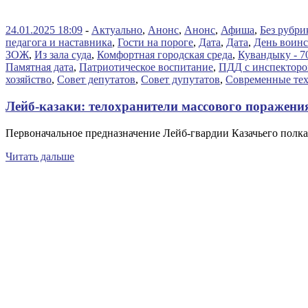
24.01.2025 18:09
-
Актуально
,
Анонс
,
Анонс
,
Афиша
,
Без рубри
педагога и наставника
,
Гости на пороге
,
Дата
,
Дата
,
День воинс
ЗОЖ
,
Из зала суда
,
Комфортная городская среда
,
Кувандыку - 7
Памятная дата
,
Патриотическое воспитание
,
ПДД с инспектор
хозяйство
,
Совет депутатов
,
Совет дупутатов
,
Современные те
Лейб-казаки: телохранители массового поражени
Первоначальное предназначение Лейб-гвардии Казачьего полка,
Читать дальше