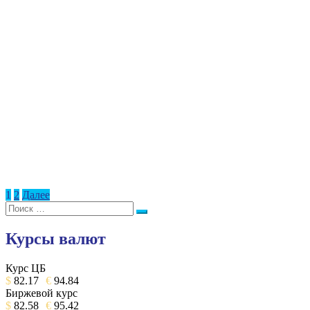
Пагинация
1
2
Далее
Поиск:
записей
Поиск
Курсы валют
Курс ЦБ
$
82.17
€
94.84
Биржевой курс
$
82.58
€
95.42