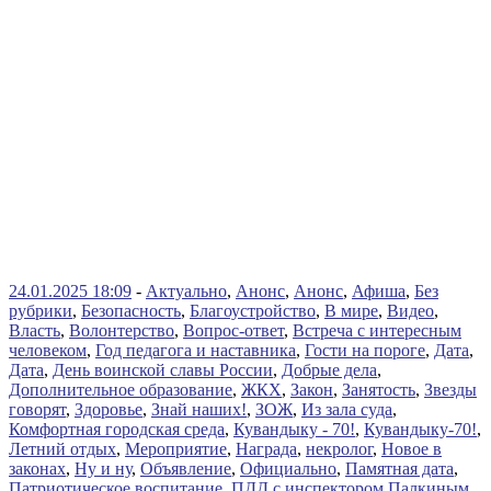
24.01.2025 18:09
-
Актуально
,
Анонс
,
Анонс
,
Афиша
,
Без
рубрики
,
Безопасность
,
Благоустройство
,
В мире
,
Видео
,
Власть
,
Волонтерство
,
Вопрос-ответ
,
Встреча с интересным
человеком
,
Год педагога и наставника
,
Гости на пороге
,
Дата
,
Дата
,
День воинской славы России
,
Добрые дела
,
Дополнительное образование
,
ЖКХ
,
Закон
,
Занятость
,
Звезды
говорят
,
Здоровье
,
Знай наших!
,
ЗОЖ
,
Из зала суда
,
Комфортная городская среда
,
Кувандыку - 70!
,
Кувандыку-70!
,
Летний отдых
,
Мероприятие
,
Награда
,
некролог
,
Новое в
законах
,
Ну и ну
,
Объявление
,
Официально
,
Памятная дата
,
Патриотическое воспитание
,
ПДД с инспектором Палкиным
,