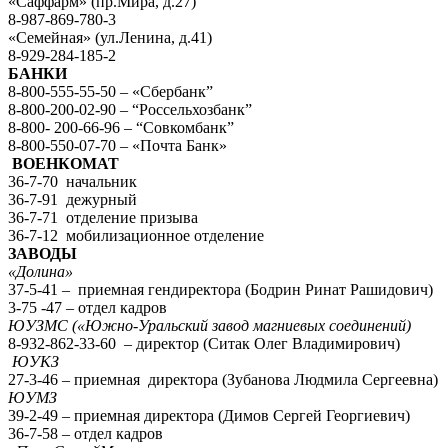
«Саффарм» (пр.Мира, д.27)
8-987-869-780-3
«Семейная» (ул.Ленина, д.41)
8-929-284-185-2
БАНКИ
8-800-555-55-50 – «Сбербанк”
8-800-200-02-90 – “Россельхозбанк”
8-800- 200-66-96 – “Совкомбанк”
8-800-550-07-70 – «Почта Банк»
ВОЕНКОМАТ
36-7-70 начальник
36-7-91 дежурный
36-7-71 отделение призыва
36-7-12 мобилизационное отделение
ЗАВОДЫ
«Долина»
37-5-41 – приемная гендиректора (Бодрин Ринат Рашидович)
3-75 -47 – отдел кадров
ЮУЗМС («Южно-Уральский завод магниевых соединений)
8-932-862-33-60 – директор (Ситак Олег Владимирович)
ЮУКЗ
27-3-46 – приемная директора (Зубанова Людмила Сергеевна)
ЮУМЗ
39-2-49 – приемная директора (Димов Сергей Георгиевич)
36-7-58 – отдел кадров