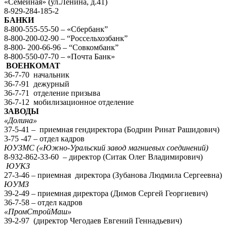
«Семейная» (ул.Ленина, д.41)
8-929-284-185-2
БАНКИ
8-800-555-55-50 – «Сбербанк”
8-800-200-02-90 – “Россельхозбанк”
8-800- 200-66-96 – “Совкомбанк”
8-800-550-07-70 – «Почта Банк»
ВОЕНКОМАТ
36-7-70 начальник
36-7-91 дежурный
36-7-71 отделение призыва
36-7-12 мобилизационное отделение
ЗАВОДЫ
«Долина»
37-5-41 – приемная гендиректора (Бодрин Ринат Рашидович)
3-75 -47 – отдел кадров
ЮУЗМС («Южно-Уральский завод магниевых соединений)
8-932-862-33-60 – директор (Ситак Олег Владимирович)
ЮУКЗ
27-3-46 – приемная директора (Зубанова Людмила Сергеевна)
ЮУМЗ
39-2-49 – приемная директора (Димов Сергей Георгиевич)
36-7-58 – отдел кадров
«ПромСтройМаш»
39-2-97 (директор Чегодаев Евгений Геннадьевич)