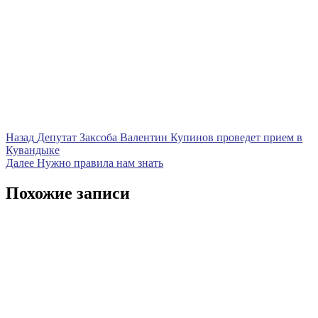
Навигация
Предыдущая
Назад
Депутат Заксоба Валентин Купинов проведет прием в
запись
Кувандыке
по
Следующая
Далее
Нужно правила нам знать
записям
запись
Похожие записи