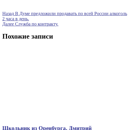
Навигация
Предыдущая
Назад
В Думе предложили продавать по всей России алкоголь
запись
2 часа в день.
по
Следующая
Далее
Служба по контракту.
записям
запись
Похожие записи
Школьник из Оренбурга, Дмитрий