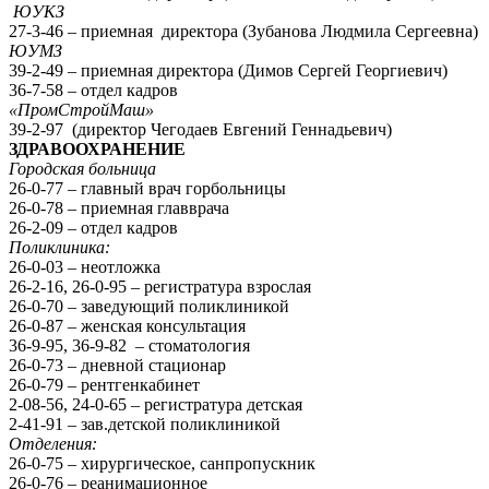
ЮУКЗ
27-3-46 – приемная директора (Зубанова Людмила Сергеевна)
ЮУМЗ
39-2-49 – приемная директора (Димов Сергей Георгиевич)
36-7-58 – отдел кадров
«ПромСтройМаш»
39-2-97 (директор Чегодаев Евгений Геннадьевич)
ЗДРАВООХРАНЕНИЕ
Городская больница
26-0-77 – главный врач горбольницы
26-0-78 – приемная главврача
26-2-09 – отдел кадров
Поликлиника:
26-0-03 – неотложка
26-2-16, 26-0-95 – регистратура взрослая
26-0-70 – заведующий поликлиникой
26-0-87 – женская консультация
36-9-95, 36-9-82 – стоматология
26-0-73 – дневной стационар
26-0-79 – рентгенкабинет
2-08-56, 24-0-65 – регистратура детская
2-41-91 – зав.детской поликлиникой
Отделения:
26-0-75 – хирургическое, санпропускник
26-0-76 – реанимационное