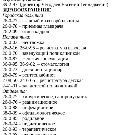
39-2-97 (директор Чегодаев Евгений Геннадьевич)
ЗДРАВООХРАНЕНИЕ
Городская больница
26-0-77 – главный врач горбольницы
26-0-78 – приемная главврача
26-2-09 – отдел кадров
Поликлиника:
26-0-03 – неотложка
26-2-16, 26-0-95 – регистратура взрослая
26-0-70 – заведующий поликлиникой
26-0-87 – женская консультация
36-9-95, 36-9-82 – стоматология
26-0-73 – дневной стационар
26-0-79 – рентгенкабинет
2-08-56, 24-0-65 – регистратура детская
2-41-91 – зав.детской поликлиникой
Отделения:
26-0-75 – хирургическое, санпропускник
26-0-76 – реанимационное
26-0-88 – инфекционное
38-0-39 – офтальмологическое
26-0-85 – родильное
26-0-74 – педиатрическое
26-0-93 – терапевтическое
26-0-68 – неврологическое