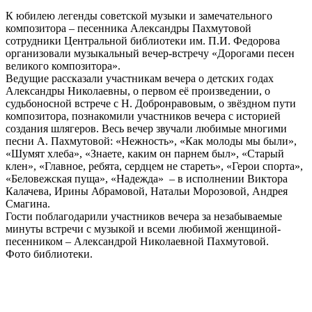
К юбилею легенды советской музыки и замечательного
композитора – песенника Александры Пахмутовой
сотрудники Центральной библиотеки им. П.И. Федорова
организовали музыкальный вечер-встречу «Дорогами песен
великого композитора».
Ведущие рассказали участникам вечера о детских годах
Александры Николаевны, о первом её произведении, о
судьбоносной встрече с Н. Добронравовым, о звёздном пути
композитора, познакомили участников вечера с историей
создания шлягеров. Весь вечер звучали любимые многими
песни А. Пахмутовой: «Нежность», «Как молоды мы были»,
«Шумят хлеба», «Знаете, каким он парнем был», «Старый
клен», «Главное, ребята, сердцем не стареть», «Герои спорта»,
«Беловежская пуща», «Надежда» – в исполнении Виктора
Калачева, Ирины Абрамовой, Натальи Морозовой, Андрея
Смагина.
Гости поблагодарили участников вечера за незабываемые
минуты встречи с музыкой и всеми любимой женщиной-
песенником – Александрой Николаевной Пахмутовой.
Фото библиотеки.