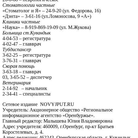
Стоматологии частные
«Стоматолог и Я» – 24-9-20 (ул. Федорова, 16)
«Дэнта» – 3-61-16 (ул.Ломоносова, 9 «А»)
Клиники частные
«Наука» – 8-919-869-19-09 (ул. М.Жукова)
Больница ст.Кувандык
4-04-53 – регистратура
4-02-47 – главврач
Тубдиспансер
3-62-25 – регистратура
3-76-31 – главврач
Скорая помощь
3-63-18 – главврач
03, 3-65-52 – диспетчер
Ветеринария
2-14-92 – начальник
2-34-41 – специалисты
Сетевое издание NOVYJPUT.RU
Учредитель: Акционерное общество «Региональное
информационное агентство «Оренбуржье».
Главный редактор: Малышева Юлия Владимировна
Адрес учредителя: 460009, г.Оренбург, пр-кт Братьев
Коростелевых, д. 4.
Адрес редакции: 462243, Оренбургская область, г. Кувандык,