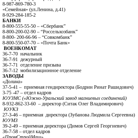
8-987-869-780-3
«Семейная» (ул.Ленина, д.41)
8-929-284-185-2
БАНКИ
8-800-555-55-50 – «Сбербанк”
8-800-200-02-90 – “Россельхозбанк”
8-800- 200-66-96 – “Совкомбанк”
8-800-550-07-70 – «Почта Банк»
ВОЕНКОМАТ
36-7-70 начальник
36-7-91 дежурный
36-7-71 отделение призыва
36-7-12 мобилизационное отделение
ЗАВОДЫ
«Долина»
37-5-41 – приемная гендиректора (Бодрин Ринат Рашидович)
3-75 -47 – отдел кадров
ЮУЗМС («Южно-Уральский завод магниевых соединений)
8-932-862-33-60 – директор (Ситак Олег Владимирович)
ЮУКЗ
27-3-46 – приемная директора (Зубанова Людмила Сергеевна)
ЮУМЗ
39-2-49 – приемная директора (Димов Сергей Георгиевич)
36-7-58 – отдел кадров
«ПромСтройМаш»