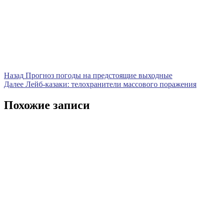
Навигация
Предыдущая
Назад
Прогноз погоды на предстоящие выходные
запись
Следующая
Далее
Лейб-казаки: телохранители массового поражения
по
запись
записям
Похожие записи