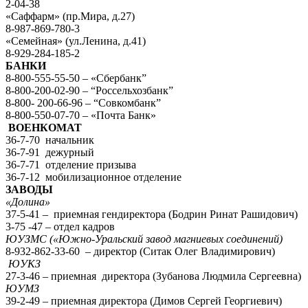
2-04-38
«Саффарм» (пр.Мира, д.27)
8-987-869-780-3
«Семейная» (ул.Ленина, д.41)
8-929-284-185-2
БАНКИ
8-800-555-55-50 – «Сбербанк”
8-800-200-02-90 – “Россельхозбанк”
8-800- 200-66-96 – “Совкомбанк”
8-800-550-07-70 – «Почта Банк»
ВОЕНКОМАТ
36-7-70 начальник
36-7-91 дежурный
36-7-71 отделение призыва
36-7-12 мобилизационное отделение
ЗАВОДЫ
«Долина»
37-5-41 – приемная гендиректора (Бодрин Ринат Рашидович)
3-75 -47 – отдел кадров
ЮУЗМС («Южно-Уральский завод магниевых соединений)
8-932-862-33-60 – директор (Ситак Олег Владимирович)
ЮУКЗ
27-3-46 – приемная директора (Зубанова Людмила Сергеевна)
ЮУМЗ
39-2-49 – приемная директора (Димов Сергей Георгиевич)