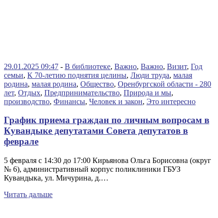
29.01.2025 09:47
-
В библиотеке
,
Важно
,
Важно
,
Визит
,
Год
семьи
,
К 70-летию поднятия целины
,
Люди труда
,
малая
родина
,
малая родина
,
Общество
,
Оренбургской области - 280
лет
,
Отдых
,
Предпринимательство
,
Природа и мы
,
производство
,
Финансы
,
Человек и закон
,
Это интересно
График приема граждан по личным вопросам в
Кувандыке депутатами Совета депутатов в
феврале
5 февраля с 14:30 до 17:00 Кирьянова Ольга Борисовна (округ
№ 6), административный корпус поликлиники ГБУЗ
Кувандыка, ул. Мичурина, д.…
Читать дальше