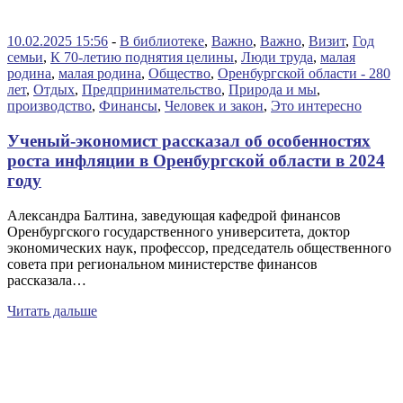
10.02.2025 15:56
-
В библиотеке
,
Важно
,
Важно
,
Визит
,
Год
семьи
,
К 70-летию поднятия целины
,
Люди труда
,
малая
родина
,
малая родина
,
Общество
,
Оренбургской области - 280
лет
,
Отдых
,
Предпринимательство
,
Природа и мы
,
производство
,
Финансы
,
Человек и закон
,
Это интересно
Ученый-экономист рассказал об особенностях
роста инфляции в Оренбургской области в 2024
году
Александра Балтина, заведующая кафедрой финансов
Оренбургского государственного университета, доктор
экономических наук, профессор, председатель общественного
совета при региональном министерстве финансов
рассказала…
Читать дальше