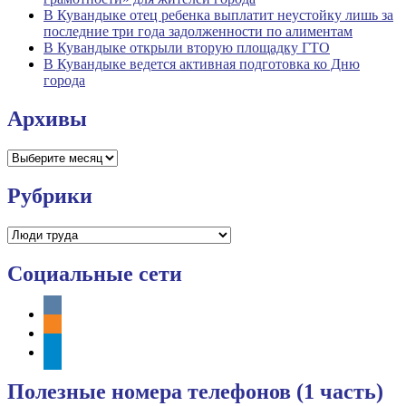
В Кувандыке отец ребенка выплатит неустойку лишь за
последние три года задолженности по алиментам
В Кувандыке открыли вторую площадку ГТО
В Кувандыке ведется активная подготовка ко Дню
города
Архивы
Архивы
Рубрики
Рубрики
Социальные сети
vkontakte
odnoklassniki
telegram
Полезные номера телефонов (1 часть)