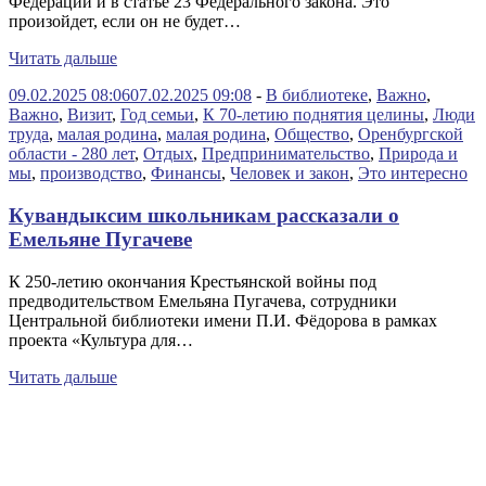
Федерации и в статье 23 Федерального закона. Это
произойдет, если он не будет…
Читать дальше
09.02.2025 08:06
07.02.2025 09:08
-
В библиотеке
,
Важно
,
Важно
,
Визит
,
Год семьи
,
К 70-летию поднятия целины
,
Люди
труда
,
малая родина
,
малая родина
,
Общество
,
Оренбургской
области - 280 лет
,
Отдых
,
Предпринимательство
,
Природа и
мы
,
производство
,
Финансы
,
Человек и закон
,
Это интересно
Кувандыксим школьникам рассказали о
Емельяне Пугачеве
К 250-летию окончания Крестьянской войны под
предводительством Емельяна Пугачева, сотрудники
Центральной библиотеки имени П.И. Фёдорова в рамках
проекта «Культура для…
Читать дальше