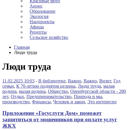
Красивые фото
Анонс
Образование
Экология
Нацпроекты
Афиша
Рецепты
Сельское хозяйство
Главная
Люди труда
Люди труда
11.02.2025 10:03
-
В библиотеке
,
Важно
,
Важно
,
Визит
,
Год
семьи
,
К 70-летию поднятия целины
,
Люди труда
,
малая
родина
,
малая родина
,
Общество
,
Оренбургской области - 280
лет
,
Отдых
,
Предпринимательство
,
Природа и мы
,
производство
,
Финансы
,
Человек и закон
,
Это интересно
Приложение «Госуслуги Дом» поможет
защититься от мошенников при оплате услуг
ЖКХ