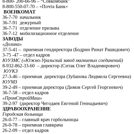
8-800- 200-66-96 – “Совкомбанк”
8-800-550-07-70 – «Почта Банк»
ВОЕНКОМАТ
36-7-70 начальник
36-7-91 дежурный
36-7-71 отделение призыва
36-7-12 мобилизационное отделение
ЗАВОДЫ
«Долина»
37-5-41 – приемная гендиректора (Бодрин Ринат Рашидович)
3-75 -47 – отдел кадров
ЮУЗМС («Южно-Уральский завод магниевых соединений)
8-932-862-33-60 – директор (Ситак Олег Владимирович)
ЮУКЗ
27-3-46 – приемная директора (Зубанова Людмила Сергеевна)
ЮУМЗ
39-2-49 – приемная директора (Димов Сергей Георгиевич)
36-7-58 – отдел кадров
«ПромСтройМаш»
39-2-97 (директор Чегодаев Евгений Геннадьевич)
ЗДРАВООХРАНЕНИЕ
Городская больница
26-0-77 – главный врач горбольницы
26-0-78 – приемная главврача
26-2-09 – отдел кадров