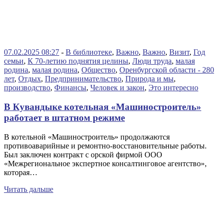
07.02.2025 08:27
-
В библиотеке
,
Важно
,
Важно
,
Визит
,
Год
семьи
,
К 70-летию поднятия целины
,
Люди труда
,
малая
родина
,
малая родина
,
Общество
,
Оренбургской области - 280
лет
,
Отдых
,
Предпринимательство
,
Природа и мы
,
производство
,
Финансы
,
Человек и закон
,
Это интересно
В Кувандыке котельная «Машиностроитель»
работает в штатном режиме
В котельной «Машиностроитель» продолжаются
противоаварийные и ремонтно-восстановительные работы.
Был заключен контракт с орской фирмой ООО
«Межрегиональное экспертное консалтинговое агентство»,
которая…
Читать дальше