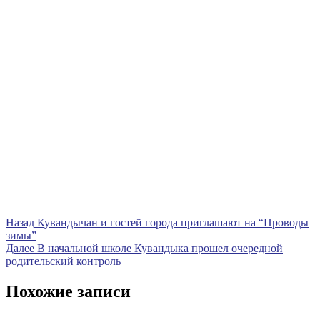
Навигация
Предыдущая
Назад
Кувандычан и гостей города приглашают на “Проводы
запись
зимы”
по
Следующая
Далее
В начальной школе Кувандыка прошел очередной
записям
запись
родительский контроль
Похожие записи