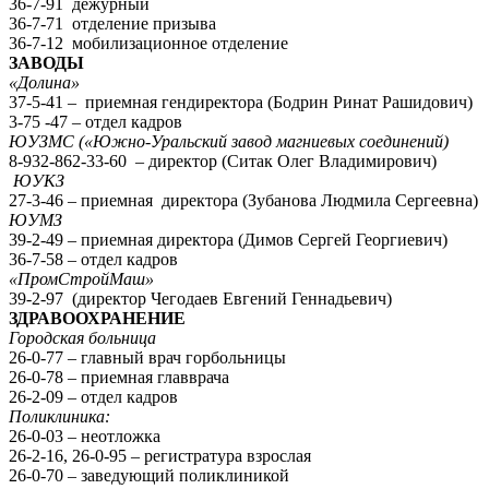
36-7-91 дежурный
36-7-71 отделение призыва
36-7-12 мобилизационное отделение
ЗАВОДЫ
«Долина»
37-5-41 – приемная гендиректора (Бодрин Ринат Рашидович)
3-75 -47 – отдел кадров
ЮУЗМС («Южно-Уральский завод магниевых соединений)
8-932-862-33-60 – директор (Ситак Олег Владимирович)
ЮУКЗ
27-3-46 – приемная директора (Зубанова Людмила Сергеевна)
ЮУМЗ
39-2-49 – приемная директора (Димов Сергей Георгиевич)
36-7-58 – отдел кадров
«ПромСтройМаш»
39-2-97 (директор Чегодаев Евгений Геннадьевич)
ЗДРАВООХРАНЕНИЕ
Городская больница
26-0-77 – главный врач горбольницы
26-0-78 – приемная главврача
26-2-09 – отдел кадров
Поликлиника:
26-0-03 – неотложка
26-2-16, 26-0-95 – регистратура взрослая
26-0-70 – заведующий поликлиникой