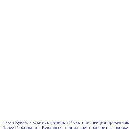
Навигация
Предыдущая
Назад
Кувандыкские сотрудники Госавтоинспекции провели а
запись
Следующая
Далее
Горбольница Кувандыка приглашает проверить здоровье