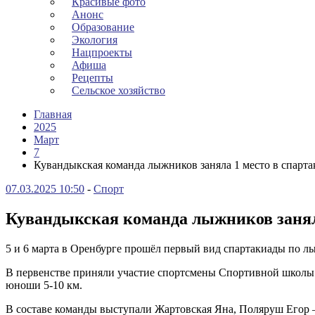
Красивые фото
Анонс
Образование
Экология
Нацпроекты
Афиша
Рецепты
Сельское хозяйство
Главная
2025
Март
7
Кувандыкская команда лыжников заняла 1 место в спарт
07.03.2025 10:50
-
Спорт
Кувандыкская команда лыжников занял
5 и 6 марта в Оренбурге прошёл первый вид спартакиады по 
В первенстве приняли участие спортсмены Спортивной школы К
юноши 5-10 км.
В составе команды выступали Жартовская Яна, Поляруш Егор –