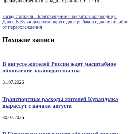
преимущественно в западных районах +11,+16°.
Навигация
Предыдущая
Назад
7 апреля – Благовещение Пресвятой Богородицы
запись
Следующая
Далее
В Кувандыкском округе двое рыбаков едва не погибли
по
запись
от переохлаждения
записям
Похожие записи
В августе жителей России ждет масштабное
обновление законодательства
31.07.2026
Транспортные расходы жителей Кувандыка
вырастут с начала августа
30.07.2026