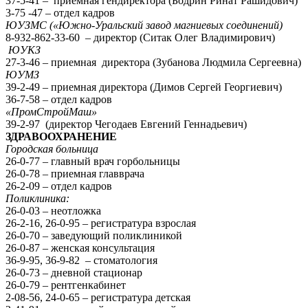
37-5-41 – приемная гендиректора (Бодрин Ринат Рашидович)
3-75 -47 – отдел кадров
ЮУЗМС («Южно-Уральский завод магниевых соединений)
8-932-862-33-60 – директор (Ситак Олег Владимирович)
ЮУКЗ
27-3-46 – приемная директора (Зубанова Людмила Сергеевна)
ЮУМЗ
39-2-49 – приемная директора (Димов Сергей Георгиевич)
36-7-58 – отдел кадров
«ПромСтройМаш»
39-2-97 (директор Чегодаев Евгений Геннадьевич)
ЗДРАВООХРАНЕНИЕ
Городская больница
26-0-77 – главный врач горбольницы
26-0-78 – приемная главврача
26-2-09 – отдел кадров
Поликлиника:
26-0-03 – неотложка
26-2-16, 26-0-95 – регистратура взрослая
26-0-70 – заведующий поликлиникой
26-0-87 – женская консультация
36-9-95, 36-9-82 – стоматология
26-0-73 – дневной стационар
26-0-79 – рентгенкабинет
2-08-56, 24-0-65 – регистратура детская