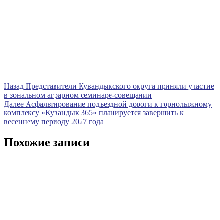
Навигация
Предыдущая
Назад
Представители Кувандыкского округа приняли участие
запись
в зональном аграрном семинаре-совещании
по
Следующая
Далее
Асфальтирование подъездной дороги к горнолыжному
записям
запись
комплексу «Кувандык 365» планируется завершить к
весеннему периоду 2027 года
Похожие записи