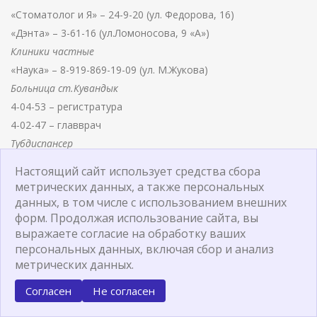
«Стоматолог и Я» – 24-9-20 (ул. Федорова, 16)
«Дэнта» – 3-61-16 (ул.Ломоносова, 9 «А»)
Клиники частные
«Наука» – 8-919-869-19-09 (ул. М.Жукова)
Больница ст.Кувандык
4-04-53 – регистратура
4-02-47 – главврач
Тубдиспансер
3-62-25 – регистратура
Настоящий сайт использует средства сбора
3-76-31 – главврач
метрических данных, а также персональных
Скорая помощь
данных, в том числе с использованием внешних
форм. Продолжая использование сайта, вы
3-63-18 – главврач
выражаете согласие на обработку ваших
03, 3-65-52 – диспетчер
персональных данных, включая сбор и анализ
Ветеринария
метрических данных.
2-14-92 – начальник
Согласен
Не согласен
2-34-41 – специалисты