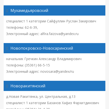
Мухамедьяровский
специалист 1 категории Сайфуллин Руслан Закирович
телефоны: 62-6-39,
Электронный адрес: alfira.faizova@yandex.ru
Новопокровско-Новосаринский
начальник Гречкин Александр Владимирович
телефоны: (35361) 66-5-15
Электронный адрес: novosara@yandex/ru
Новоракитянский
д.Новая Ракитянка, ул. Центральная, д.13
специалист 1 категории Базанов Хафиз Фархитдинович