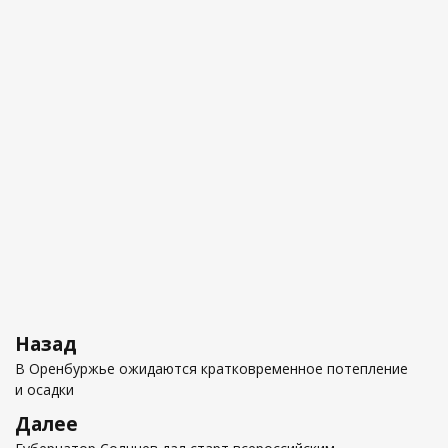
Навигация
Предыдущая
Назад
по
запись
В Оренбуржье ожидаются кратковременное потепление
записям
и осадки
Следующая
Далее
запись