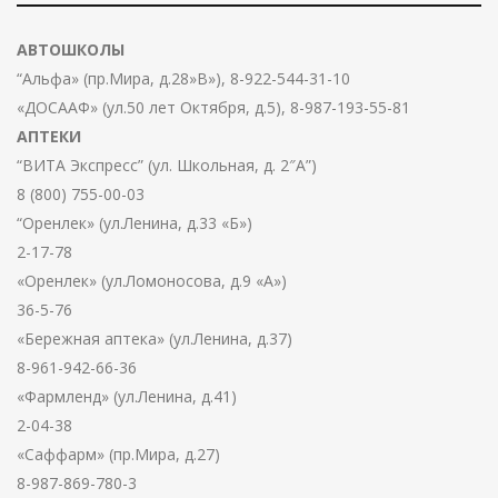
АВТОШКОЛЫ
“Альфа» (пр.Мира, д.28»В»), 8-922-544-31-10
«ДОСААФ» (ул.50 лет Октября, д.5), 8-987-193-55-81
АПТЕКИ
“ВИТА Экспресс” (ул. Школьная, д. 2″А”)
8 (800) 755-00-03
“Оренлек» (ул.Ленина, д.33 «Б»)
2-17-78
«Оренлек» (ул.Ломоносова, д.9 «А»)
36-5-76
«Бережная аптека» (ул.Ленина, д.37)
8-961-942-66-36
«Фармленд» (ул.Ленина, д.41)
2-04-38
«Саффарм» (пр.Мира, д.27)
8-987-869-780-3