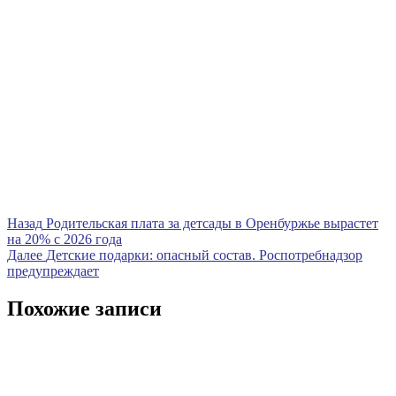
Навигация
Предыдущая
Назад
Родительская плата за детсады в Оренбуржье вырастет
запись
на 20% с 2026 года
по
Следующая
Далее
Детские подарки: опасный состав. Роспотребнадзор
записям
запись
предупреждает
Похожие записи