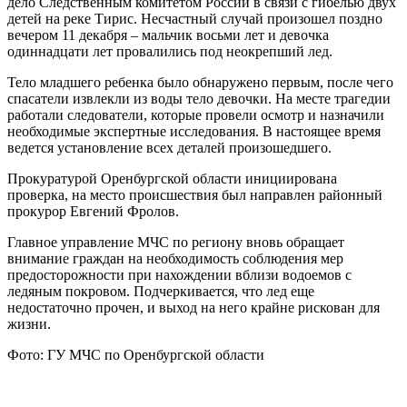
дело Следственным комитетом России в связи с гибелью двух
детей на реке Тирис. Несчастный случай произошел поздно
вечером 11 декабря – мальчик восьми лет и девочка
одиннадцати лет провалились под неокрепший лед.
Тело младшего ребенка было обнаружено первым, после чего
спасатели извлекли из воды тело девочки. На месте трагедии
работали следователи, которые провели осмотр и назначили
необходимые экспертные исследования. В настоящее время
ведется установление всех деталей произошедшего.
Прокуратурой Оренбургской области инициирована
проверка, на место происшествия был направлен районный
прокурор Евгений Фролов.
Главное управление МЧС по региону вновь обращает
внимание граждан на необходимость соблюдения мер
предосторожности при нахождении вблизи водоемов с
ледяным покровом. Подчеркивается, что лед еще
недостаточно прочен, и выход на него крайне рискован для
жизни.
Фото: ГУ МЧС по Оренбургской области