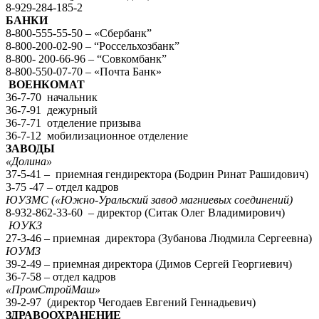
8-929-284-185-2
БАНКИ
8-800-555-55-50 – «Сбербанк”
8-800-200-02-90 – “Россельхозбанк”
8-800- 200-66-96 – “Совкомбанк”
8-800-550-07-70 – «Почта Банк»
ВОЕНКОМАТ
36-7-70 начальник
36-7-91 дежурный
36-7-71 отделение призыва
36-7-12 мобилизационное отделение
ЗАВОДЫ
«Долина»
37-5-41 – приемная гендиректора (Бодрин Ринат Рашидович)
3-75 -47 – отдел кадров
ЮУЗМС («Южно-Уральский завод магниевых соединений)
8-932-862-33-60 – директор (Ситак Олег Владимирович)
ЮУКЗ
27-3-46 – приемная директора (Зубанова Людмила Сергеевна)
ЮУМЗ
39-2-49 – приемная директора (Димов Сергей Георгиевич)
36-7-58 – отдел кадров
«ПромСтройМаш»
39-2-97 (директор Чегодаев Евгений Геннадьевич)
ЗДРАВООХРАНЕНИЕ