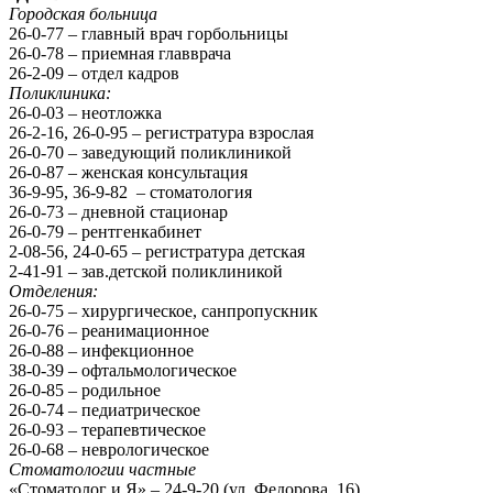
Городская больница
26-0-77 – главный врач горбольницы
26-0-78 – приемная главврача
26-2-09 – отдел кадров
Поликлиника:
26-0-03 – неотложка
26-2-16, 26-0-95 – регистратура взрослая
26-0-70 – заведующий поликлиникой
26-0-87 – женская консультация
36-9-95, 36-9-82 – стоматология
26-0-73 – дневной стационар
26-0-79 – рентгенкабинет
2-08-56, 24-0-65 – регистратура детская
2-41-91 – зав.детской поликлиникой
Отделения:
26-0-75 – хирургическое, санпропускник
26-0-76 – реанимационное
26-0-88 – инфекционное
38-0-39 – офтальмологическое
26-0-85 – родильное
26-0-74 – педиатрическое
26-0-93 – терапевтическое
26-0-68 – неврологическое
Стоматологии частные
«Стоматолог и Я» – 24-9-20 (ул. Федорова, 16)