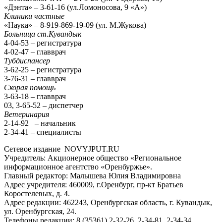
«Дэнта» – 3-61-16 (ул.Ломоносова, 9 «А»)
Клиники частные
«Наука» – 8-919-869-19-09 (ул. М.Жукова)
Больница ст.Кувандык
4-04-53 – регистратура
4-02-47 – главврач
Тубдиспансер
3-62-25 – регистратура
3-76-31 – главврач
Скорая помощь
3-63-18 – главврач
03, 3-65-52 – диспетчер
Ветеринария
2-14-92 – начальник
2-34-41 – специалисты
Сетевое издание NOVYJPUT.RU
Учредитель: Акционерное общество «Региональное
информационное агентство «Оренбуржье».
Главный редактор: Малышева Юлия Владимировна
Адрес учредителя: 460009, г.Оренбург, пр-кт Братьев
Коростелевых, д. 4.
Адрес редакции: 462243, Оренбургская область, г. Кувандык,
ул. Оренбургская, 24.
Телефоны редакции: 8 (35361) 2-32-26, 2-34-81, 2-34-34