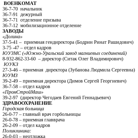
ВОЕНКОМАТ
36-7-70 начальник
36-7-91 дежурный
36-7-71 отделение призыва
36-7-12 мобилизационное отделение
ЗАВОДЫ
«Долина»
37-5-41 – приемная гендиректора (Бодрин Ринат Рашидович)
3-75 -47 – отдел кадров
ЮУЗМС («Южно-Уральский завод магниевых соединений)
8-932-862-33-60 – директор (Ситак Олег Владимирович)
ЮУКЗ
27-3-46 – приемная директора (Зубанова Людмила Сергеевна)
ЮУМЗ
39-2-49 – приемная директора (Димов Сергей Георгиевич)
36-7-58 – отдел кадров
«ПромСтройМаш»
39-2-97 (директор Чегодаев Евгений Геннадьевич)
ЗДРАВООХРАНЕНИЕ
Городская больница
26-0-77 – главный врач горбольницы
26-0-78 – приемная главврача
26-2-09 – отдел кадров
Поликлиника:
26-0-03 – неотложка