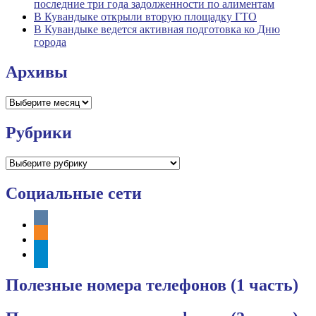
последние три года задолженности по алиментам
В Кувандыке открыли вторую площадку ГТО
В Кувандыке ведется активная подготовка ко Дню
города
Архивы
Архивы
Рубрики
Рубрики
Социальные сети
vkontakte
odnoklassniki
telegram
Полезные номера телефонов (1 часть)