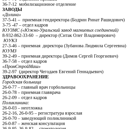
36-7-12 мобилизационное отделение
ЗАВОДЫ
«Долина»
37-5-41 – приемная гендиректора (Бодрин Ринат Рашидович)
3-75 -47 – отдел кадров
ЮУЗМС («Южно-Уральский завод магниевых соединений)
8-932-862-33-60 – директор (Ситак Олег Владимирович)
ЮУКЗ
27-3-46 – приемная директора (Зубанова Людмила Сергеевна)
ЮУМЗ
39-2-49 – приемная директора (Димов Сергей Георгиевич)
36-7-58 – отдел кадров
«ПромСтройМаш»
39-2-97 (директор Чегодаев Евгений Геннадьевич)
ЗДРАВООХРАНЕНИЕ
Городская больница
26-0-77 – главный врач горбольницы
26-0-78 – приемная главврача
26-2-09 – отдел кадров
Поликлиника:
26-0-03 – неотложка
26-2-16, 26-0-95 – регистратура взрослая
26-0-70 – заведующий поликлиникой
26-0-87 – женская консультация
36-9-95, 36-9-82 – стоматология