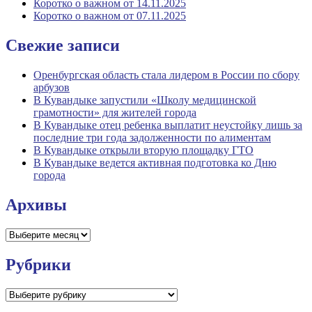
Коротко о важном от 14.11.2025
Коротко о важном от 07.11.2025
Свежие записи
Оренбургская область стала лидером в России по сбору
арбузов
В Кувандыке запустили «Школу медицинской
грамотности» для жителей города
В Кувандыке отец ребенка выплатит неустойку лишь за
последние три года задолженности по алиментам
В Кувандыке открыли вторую площадку ГТО
В Кувандыке ведется активная подготовка ко Дню
города
Архивы
Архивы
Рубрики
Рубрики