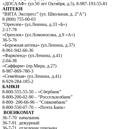
«ДОСААФ» (ул.50 лет Октября, д.5), 8-987-193-55-81
АПТЕКИ
“ВИТА Экспресс” (ул. Школьная, д. 2″А”)
8 (800) 755-00-03
“Оренлек» (ул.Ленина, д.33 «Б»)
2-17-78
«Оренлек» (ул.Ломоносова, д.9 «А»)
36-5-76
«Бережная аптека» (ул.Ленина, д.37)
8-961-942-66-36
«Фармленд» (ул.Ленина, д.41)
2-04-38
«Саффарм» (пр.Мира, д.27)
8-987-869-780-3
«Семейная» (ул.Ленина, д.41)
8-929-284-185-2
БАНКИ
8-800-555-55-50 – «Сбербанк”
8-800-200-02-90 – “Россельхозбанк”
8-800- 200-66-96 – “Совкомбанк”
8-800-550-07-70 – «Почта Банк»
ВОЕНКОМАТ
36-7-70 начальник
36-7-91 дежурный
36-7-71 отделение призыва