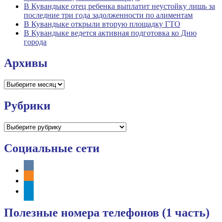
В Кувандыке отец ребенка выплатит неустойку лишь за
последние три года задолженности по алиментам
В Кувандыке открыли вторую площадку ГТО
В Кувандыке ведется активная подготовка ко Дню
города
Архивы
Архивы
Рубрики
Рубрики
Социальные сети
vkontakte
odnoklassniki
telegram
Полезные номера телефонов (1 часть)