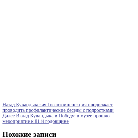
Навигация
Предыдущая
Назад
Кувандыкская Госавтоинспекция продолжает
запись
проводить профилактические беседы с подростками
по
Следующая
Далее
Вклад Кувандыка в Победу: в музее прошло
записям
запись
мероприятие к 81-й годовщине
Похожие записи