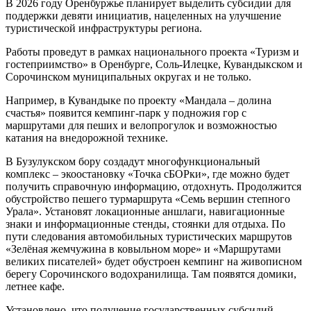
В 2026 году Оренбуржье планирует выделить субсидии для
поддержки девяти инициатив, нацеленных на улучшение
туристической инфраструктуры региона.
Работы проведут в рамках национального проекта «Туризм и
гостеприимство» в Оренбурге, Соль-Илецке, Кувандыкском и
Сорочинском муниципальных округах и не только.
Например, в Кувандыке по проекту «Мандала – долина
счастья» появится кемпинг-парк у подножия гор с
маршрутами для пеших и велопрогулок и возможностью
катания на внедорожной технике.
В Бузулукском бору создадут многофункциональный
комплекс – экоостановку «Точка сБОРки», где можно будет
получить справочную информацию, отдохнуть. Продолжится
обустройство пешего турмаршрута «Семь вершин степного
Урала». Установят локационные аншлаги, навигационные
знаки и информационные стенды, стоянки для отдыха. По
пути следования автомобильных туристических маршрутов
«Зелёная жемчужина в ковыльном море» и «Маршрутами
великих писателей» будет обустроен кемпинг на живописном
берегу Сорочинского водохранилища. Там появятся домики,
летнее кафе.
Установлено, что получение государственных субсидий