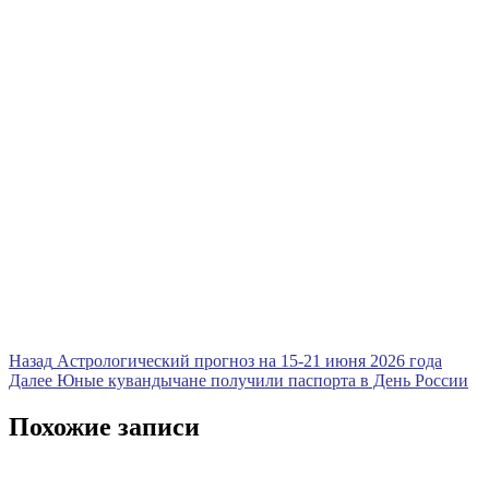
Навигация
Предыдущая
Назад
Астрологический прогноз на 15-21 июня 2026 года
запись
Следующая
Далее
Юные кувандычане получили паспорта в День России
по
запись
записям
Похожие записи