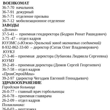
ВОЕНКОМАТ
36-7-70 начальник
36-7-91 дежурный
36-7-71 отделение призыва
36-7-12 мобилизационное отделение
ЗАВОДЫ
«Долина»
37-5-41 – приемная гендиректора (Бодрин Ринат Рашидович)
3-75 -47 – отдел кадров
ЮУЗМС («Южно-Уральский завод магниевых соединений)
8-932-862-33-60 – директор (Ситак Олег Владимирович)
ЮУКЗ
27-3-46 – приемная директора (Зубанова Людмила Сергеевна)
ЮУМЗ
39-2-49 – приемная директора (Димов Сергей Георгиевич)
36-7-58 – отдел кадров
«ПромСтройМаш»
39-2-97 (директор Чегодаев Евгений Геннадьевич)
ЗДРАВООХРАНЕНИЕ
Городская больница
26-0-77 – главный врач горбольницы
26-0-78 – приемная главврача
26-2-09 – отдел кадров
Поликлиника:
26-0-03 – неотложка