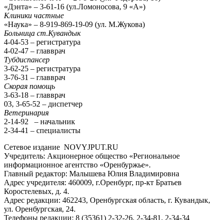
«Дэнта» – 3-61-16 (ул.Ломоносова, 9 «А»)
Клиники частные
«Наука» – 8-919-869-19-09 (ул. М.Жукова)
Больница ст.Кувандык
4-04-53 – регистратура
4-02-47 – главврач
Тубдиспансер
3-62-25 – регистратура
3-76-31 – главврач
Скорая помощь
3-63-18 – главврач
03, 3-65-52 – диспетчер
Ветеринария
2-14-92 – начальник
2-34-41 – специалисты
Сетевое издание NOVYJPUT.RU
Учредитель: Акционерное общество «Региональное
информационное агентство «Оренбуржье».
Главный редактор: Малышева Юлия Владимировна
Адрес учредителя: 460009, г.Оренбург, пр-кт Братьев
Коростелевых, д. 4.
Адрес редакции: 462243, Оренбургская область, г. Кувандык,
ул. Оренбургская, 24.
Телефоны редакции: 8 (35361) 2-32-26, 2-34-81, 2-34-34