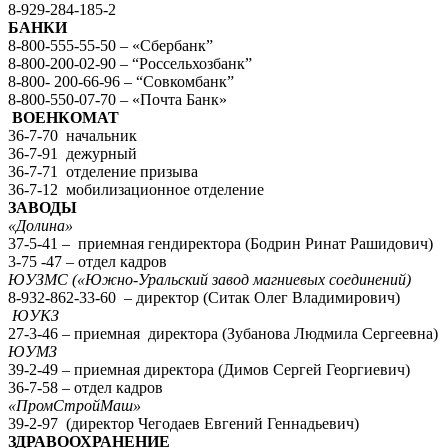
8-929-284-185-2
БАНКИ
8-800-555-55-50 – «Сбербанк”
8-800-200-02-90 – “Россельхозбанк”
8-800- 200-66-96 – “Совкомбанк”
8-800-550-07-70 – «Почта Банк»
ВОЕНКОМАТ
36-7-70 начальник
36-7-91 дежурный
36-7-71 отделение призыва
36-7-12 мобилизационное отделение
ЗАВОДЫ
«Долина»
37-5-41 – приемная гендиректора (Бодрин Ринат Рашидович)
3-75 -47 – отдел кадров
ЮУЗМС («Южно-Уральский завод магниевых соединений)
8-932-862-33-60 – директор (Ситак Олег Владимирович)
ЮУКЗ
27-3-46 – приемная директора (Зубанова Людмила Сергеевна)
ЮУМЗ
39-2-49 – приемная директора (Димов Сергей Георгиевич)
36-7-58 – отдел кадров
«ПромСтройМаш»
39-2-97 (директор Чегодаев Евгений Геннадьевич)
ЗДРАВООХРАНЕНИЕ