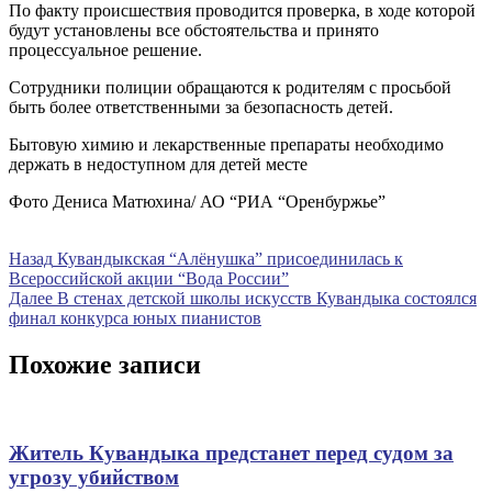
По факту происшествия проводится проверка, в ходе которой
будут установлены все обстоятельства и принято
процессуальное решение.
Сотрудники полиции обращаются к родителям с просьбой
быть более ответственными за безопасность детей.
Бытовую химию и лекарственные препараты необходимо
держать в недоступном для детей месте
Фото
Дениса Матюхина/ АО “РИА “Оренбуржье”
Навигация
Предыдущая
Назад
Кувандыкская “Алёнушка” присоединилась к
запись
Всероссийской акции “Вода России”
по
Следующая
Далее
В стенах детской школы искусств Кувандыка состоялся
записям
запись
финал конкурса юных пианистов
Похожие записи
Житель Кувандыка предстанет перед судом за
угрозу убийством