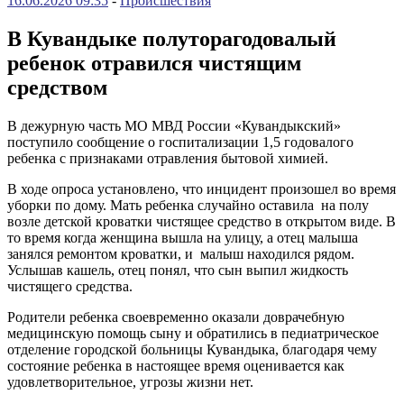
16.06.2026 09:35
-
Происшествия
В Кувандыке полуторагодовалый
ребенок отравился чистящим
средством
В дежурную часть МО МВД России «Кувандыкский»
поступило сообщение о госпитализации 1,5 годовалого
ребенка с признаками отравления бытовой химией.
В ходе опроса установлено, что инцидент произошел во время
уборки по дому. Мать ребенка случайно оставила на полу
возле детской кроватки чистящее средство в открытом виде. В
то время когда женщина вышла на улицу, а отец малыша
занялся ремонтом кроватки, и малыш находился рядом.
Услышав кашель, отец понял, что сын выпил жидкость
чистящего средства.
Родители ребенка своевременно оказали доврачебную
медицинскую помощь сыну и обратились в педиатрическое
отделение городской больницы Кувандыка, благодаря чему
состояние ребенка в настоящее время оценивается как
удовлетворительное, угрозы жизни нет.