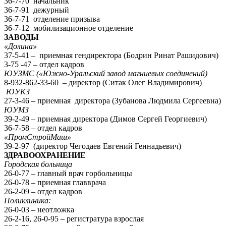
36-7-70 начальник
36-7-91 дежурный
36-7-71 отделение призыва
36-7-12 мобилизационное отделение
ЗАВОДЫ
«Долина»
37-5-41 – приемная гендиректора (Бодрин Ринат Рашидович)
3-75 -47 – отдел кадров
ЮУЗМС («Южно-Уральский завод магниевых соединений)
8-932-862-33-60 – директор (Ситак Олег Владимирович)
ЮУКЗ
27-3-46 – приемная директора (Зубанова Людмила Сергеевна)
ЮУМЗ
39-2-49 – приемная директора (Димов Сергей Георгиевич)
36-7-58 – отдел кадров
«ПромСтройМаш»
39-2-97 (директор Чегодаев Евгений Геннадьевич)
ЗДРАВООХРАНЕНИЕ
Городская больница
26-0-77 – главный врач горбольницы
26-0-78 – приемная главврача
26-2-09 – отдел кадров
Поликлиника:
26-0-03 – неотложка
26-2-16, 26-0-95 – регистратура взрослая