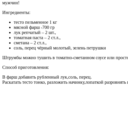
мужчин!
Ингредиенты:
тесто пельменное 1 кг
мясной фарш -700 гр
лук репчатый – 2 шт.,
томатная паста – 2 ст.л.,
сметана – 2 ст.л.,
соль, перец чёрный молотый, зелень петрушки
Штрумбы можно тушить в томатно-сметанном соусе или просто с
Способ приготовления:
В фарш добавить рубленный лук,соль, перец.
Раскатать тесто тонко, разложить начинку,лопаткой разровнять 