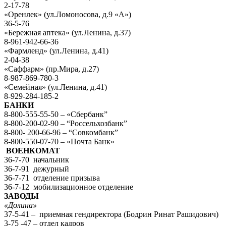
2-17-78
«Оренлек» (ул.Ломоносова, д.9 «А»)
36-5-76
«Бережная аптека» (ул.Ленина, д.37)
8-961-942-66-36
«Фармленд» (ул.Ленина, д.41)
2-04-38
«Саффарм» (пр.Мира, д.27)
8-987-869-780-3
«Семейная» (ул.Ленина, д.41)
8-929-284-185-2
БАНКИ
8-800-555-55-50 – «Сбербанк”
8-800-200-02-90 – “Россельхозбанк”
8-800- 200-66-96 – “Совкомбанк”
8-800-550-07-70 – «Почта Банк»
ВОЕНКОМАТ
36-7-70 начальник
36-7-91 дежурный
36-7-71 отделение призыва
36-7-12 мобилизационное отделение
ЗАВОДЫ
«Долина»
37-5-41 – приемная гендиректора (Бодрин Ринат Рашидович)
3-75 -47 – отдел кадров