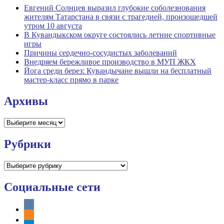
Евгений Солнцев выразил глубокие соболезнования
жителям Татарстана в связи с трагедией, произошедшей
утром 10 августа
В Кувандыкском округе состоялись летние спортивные
игры
Причины сердечно-сосудистых заболеваний
Внедряем бережливое производство в МУП ЖКХ
Йога среди берез: Кувандычане вышли на бесплатный
мастер-класс прямо в парке
Архивы
Архивы
Рубрики
Рубрики
Социальные сети
vkontakte
odnoklassniki