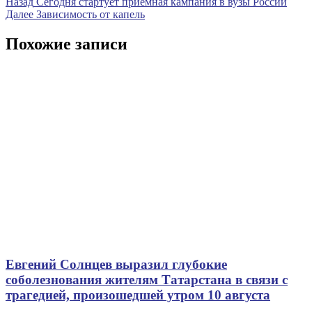
Навигация
Предыдущая
Назад
Сегодня стартует приемная кампания в вузы России
запись
Следующая
Далее
Зависимость от капель
по
запись
записям
Похожие записи
Евгений Солнцев выразил глубокие
соболезнования жителям Татарстана в связи с
трагедией, произошедшей утром 10 августа