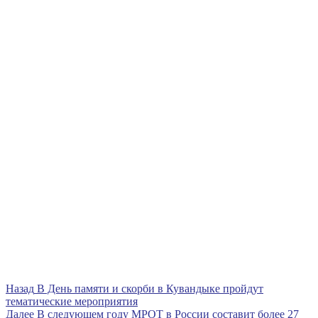
Навигация
Предыдущая
Назад
В День памяти и скорби в Кувандыке пройдут
запись
тематические мероприятия
по
Следующая
Далее
В следующем году МРОТ в России составит более 27