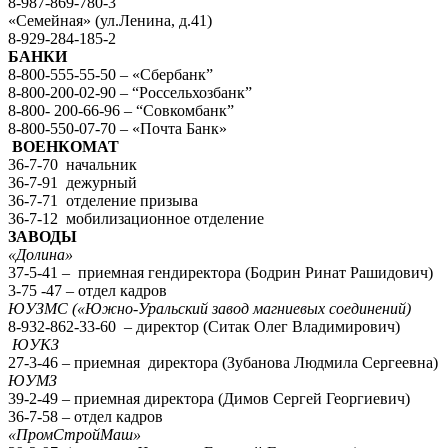
8-987-869-780-3
«Семейная» (ул.Ленина, д.41)
8-929-284-185-2
БАНКИ
8-800-555-55-50 – «Сбербанк”
8-800-200-02-90 – “Россельхозбанк”
8-800- 200-66-96 – “Совкомбанк”
8-800-550-07-70 – «Почта Банк»
ВОЕНКОМАТ
36-7-70 начальник
36-7-91 дежурный
36-7-71 отделение призыва
36-7-12 мобилизационное отделение
ЗАВОДЫ
«Долина»
37-5-41 – приемная гендиректора (Бодрин Ринат Рашидович)
3-75 -47 – отдел кадров
ЮУЗМС («Южно-Уральский завод магниевых соединений)
8-932-862-33-60 – директор (Ситак Олег Владимирович)
ЮУКЗ
27-3-46 – приемная директора (Зубанова Людмила Сергеевна)
ЮУМЗ
39-2-49 – приемная директора (Димов Сергей Георгиевич)
36-7-58 – отдел кадров
«ПромСтройМаш»