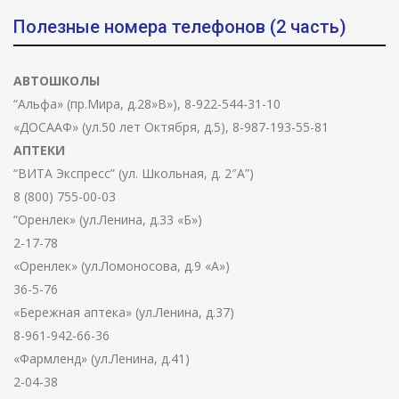
Полезные номера телефонов (2 часть)
АВТОШКОЛЫ
“Альфа» (пр.Мира, д.28»В»), 8-922-544-31-10
«ДОСААФ» (ул.50 лет Октября, д.5), 8-987-193-55-81
АПТЕКИ
“ВИТА Экспресс” (ул. Школьная, д. 2″А”)
8 (800) 755-00-03
“Оренлек» (ул.Ленина, д.33 «Б»)
2-17-78
«Оренлек» (ул.Ломоносова, д.9 «А»)
36-5-76
«Бережная аптека» (ул.Ленина, д.37)
8-961-942-66-36
«Фармленд» (ул.Ленина, д.41)
2-04-38