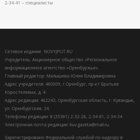
2-34-41 – специалисты
Сетевое издание NOVYJPUT.RU
Учредитель: Акционерное общество «Региональное
информационное агентство «Оренбуржье».
Главный редактор: Малышева Юлия Владимировна
Адрес учредителя: 460009, г.Оренбург, пр-кт Братьев
Коростелевых, д. 4.
Адрес редакции: 462243, Оренбургская область, г. Кувандык,
ул. Оренбургская, 24.
Телефоны редакции: 8 (35361) 2-32-26, 2-34-81, 2-34-34
Электронная почта редакции: kuv.gazeta@mail.ru.
Зарегистрировано Федеральной службой по надзору в