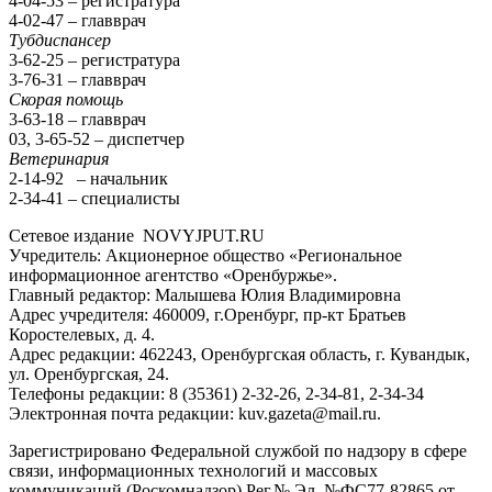
4-04-53 – регистратура
4-02-47 – главврач
Тубдиспансер
3-62-25 – регистратура
3-76-31 – главврач
Скорая помощь
3-63-18 – главврач
03, 3-65-52 – диспетчер
Ветеринария
2-14-92 – начальник
2-34-41 – специалисты
Сетевое издание NOVYJPUT.RU
Учредитель: Акционерное общество «Региональное
информационное агентство «Оренбуржье».
Главный редактор: Малышева Юлия Владимировна
Адрес учредителя: 460009, г.Оренбург, пр-кт Братьев
Коростелевых, д. 4.
Адрес редакции: 462243, Оренбургская область, г. Кувандык,
ул. Оренбургская, 24.
Телефоны редакции: 8 (35361) 2-32-26, 2-34-81, 2-34-34
Электронная почта редакции: kuv.gazeta@mail.ru.
Зарегистрировано Федеральной службой по надзору в сфере
связи, информационных технологий и массовых
коммуникаций (Роскомнадзор) Рег.№ Эл №ФС77-82865 от