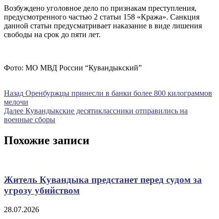
Возбуждено уголовное дело по признакам преступления,
предусмотренного частью 2 статьи 158 «Кража». Санкция
данной статьи предусматривает наказание в виде лишения
свободы на срок до пяти лет.
Фото: МО МВД России “Кувандыкский”
Навигация
Предыдущая
Назад
Оренбуржцы принесли в банки более 800 килограммов
запись
мелочи
по
Следующая
Далее
Кувандыкские десятиклассники отправились на
записям
запись
военные сборы
Похожие записи
Житель Кувандыка предстанет перед судом за
угрозу убийством
28.07.2026