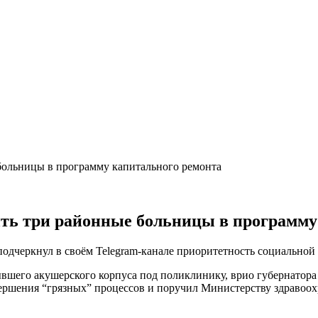
больницы в программу капитального ремонта
ть три районные больницы в программу
подчеркнул в своём Telegram-канале приоритетность социальной
бывшего акушерского корпуса под поликлинику, врио губернато
ершения “грязных” процессов и поручил Министерству здравоох