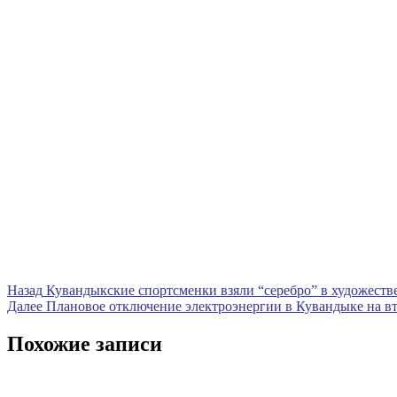
Навигация
Предыдущая
Назад
Кувандыкские спортсменки взяли “серебро” в художеств
запись
Следующая
Далее
Плановое отключение электроэнергии в Кувандыке на вт
по
запись
записям
Похожие записи