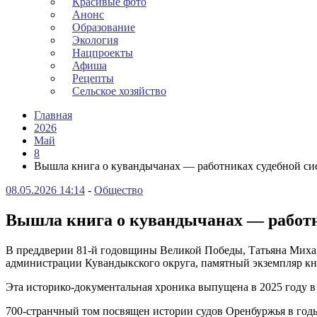
Красивые фото
Анонс
Образование
Экология
Нацпроекты
Афиша
Рецепты
Сельское хозяйство
Главная
2026
Май
8
Вышла книга о кувандычанах — работниках судебной си
08.05.2026 14:14
-
Общество
Вышла книга о кувандычанах — работн
В преддверии 81-й годовщины Великой Победы, Татьяна Миха
администрации Кувандыкского округа, памятный экземпляр кн
Эта историко-документальная хроника выпущена в 2025 году в 
700-странчный том посвящен истории судов Оренбуржья в год