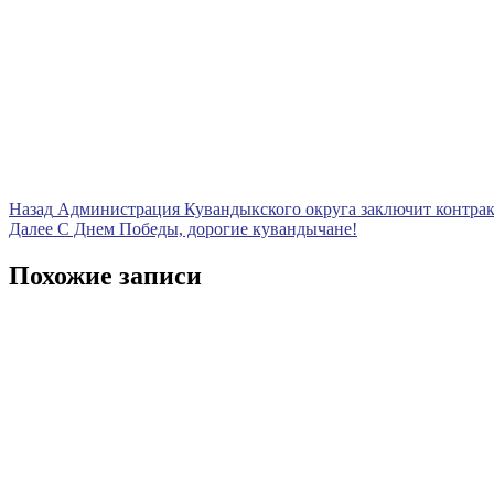
Навигация
Предыдущая
Назад
Администрация Кувандыкского округа заключит контрак
запись
Следующая
Далее
С Днем Победы, дорогие кувандычане!
по
запись
записям
Похожие записи