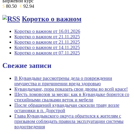
Биржевой курс
$
80.50
€
92.94
Коротко о важном
Коротко о важном от 16.01.2026
Коротко о важном от 21.11.2025
Коротко о важном от 21.11.2025
Коротко о важном от 14.11.2025
Коротко о важном от 07.11.2025
Свежие записи
В Кувандыке рассмотрены дела о повреждении
имущества и причинении вреда здоровью
Кувандычане, пора показать свои дворы во всей красе!
Шесть ломовозов за месяц: как в Кувандыке борются со
стихийными свалками веток и мебели
После обращений кувандычан скосили траву возле
остановки в п. Дорстрой
Глава Кувандыкского округа обратился к жителям с
призывом соблюдать правила эксплуатации системы
водоотведения