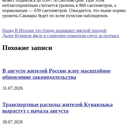
может подняться до 650-750 сантиметров. При этом
неблагоприятным считается уровень в 860 сантиметров, а
нормальным — 639 сантиметров. Ожидается, что выше нормы
уровень Сакмары будет по всем пунктам наблюдения.
Навигация
Предыдущая
Назад
В Италии это блюдо называют мясной пиццей
запись
Следующая
Далее
Куриное филе в сливочно-томатном соусе за полчаса
по
запись
записям
Похожие записи
В августе жителей России ждет масштабное
обновление законодательства
31.07.2026
Транспортные расходы жителей Кувандыка
вырастут с начала августа
30.07.2026