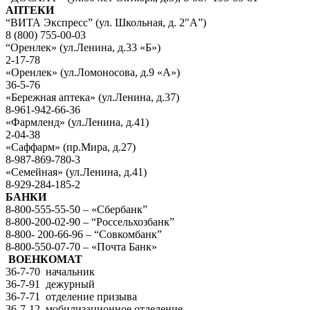
АПТЕКИ
“ВИТА Экспресс” (ул. Школьная, д. 2″А”)
8 (800) 755-00-03
“Оренлек» (ул.Ленина, д.33 «Б»)
2-17-78
«Оренлек» (ул.Ломоносова, д.9 «А»)
36-5-76
«Бережная аптека» (ул.Ленина, д.37)
8-961-942-66-36
«Фармленд» (ул.Ленина, д.41)
2-04-38
«Саффарм» (пр.Мира, д.27)
8-987-869-780-3
«Семейная» (ул.Ленина, д.41)
8-929-284-185-2
БАНКИ
8-800-555-55-50 – «Сбербанк”
8-800-200-02-90 – “Россельхозбанк”
8-800- 200-66-96 – “Совкомбанк”
8-800-550-07-70 – «Почта Банк»
ВОЕНКОМАТ
36-7-70 начальник
36-7-91 дежурный
36-7-71 отделение призыва
36-7-12 мобилизационное отделение