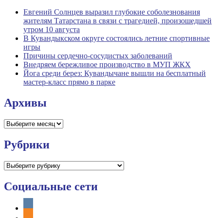
Евгений Солнцев выразил глубокие соболезнования
жителям Татарстана в связи с трагедией, произошедшей
утром 10 августа
В Кувандыкском округе состоялись летние спортивные
игры
Причины сердечно-сосудистых заболеваний
Внедряем бережливое производство в МУП ЖКХ
Йога среди берез: Кувандычане вышли на бесплатный
мастер-класс прямо в парке
Архивы
Архивы
Рубрики
Рубрики
Социальные сети
vkontakte
odnoklassniki