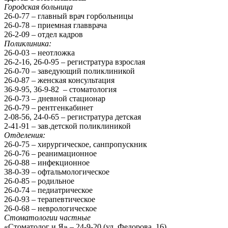
Городская больница
26-0-77 – главный врач горбольницы
26-0-78 – приемная главврача
26-2-09 – отдел кадров
Поликлиника:
26-0-03 – неотложка
26-2-16, 26-0-95 – регистратура взрослая
26-0-70 – заведующий поликлиникой
26-0-87 – женская консультация
36-9-95, 36-9-82 – стоматология
26-0-73 – дневной стационар
26-0-79 – рентгенкабинет
2-08-56, 24-0-65 – регистратура детская
2-41-91 – зав.детской поликлиникой
Отделения:
26-0-75 – хирургическое, санпропускник
26-0-76 – реанимационное
26-0-88 – инфекционное
38-0-39 – офтальмологическое
26-0-85 – родильное
26-0-74 – педиатрическое
26-0-93 – терапевтическое
26-0-68 – неврологическое
Стоматологии частные
«Стоматолог и Я» – 24-9-20 (ул. Федорова, 16)