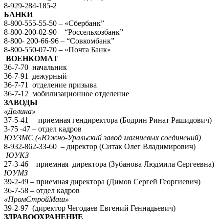
8-929-284-185-2
БАНКИ
8-800-555-55-50 – «Сбербанк”
8-800-200-02-90 – “Россельхозбанк”
8-800- 200-66-96 – “Совкомбанк”
8-800-550-07-70 – «Почта Банк»
ВОЕНКОМАТ
36-7-70 начальник
36-7-91 дежурный
36-7-71 отделение призыва
36-7-12 мобилизационное отделение
ЗАВОДЫ
«Долина»
37-5-41 – приемная гендиректора (Бодрин Ринат Рашидович)
3-75 -47 – отдел кадров
ЮУЗМС («Южно-Уральский завод магниевых соединений)
8-932-862-33-60 – директор (Ситак Олег Владимирович)
ЮУКЗ
27-3-46 – приемная директора (Зубанова Людмила Сергеевна)
ЮУМЗ
39-2-49 – приемная директора (Димов Сергей Георгиевич)
36-7-58 – отдел кадров
«ПромСтройМаш»
39-2-97 (директор Чегодаев Евгений Геннадьевич)
ЗДРАВООХРАНЕНИЕ