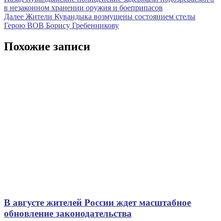
Навигация
запись
в незаконном хранении оружия и боеприпасов
по
Следующая
Далее
Жители Кувандыка возмущены состоянием стелы
записям
запись
Герою ВОВ Борису Гребенникову
Похожие записи
В августе жителей России ждет масштабное
обновление законодательства