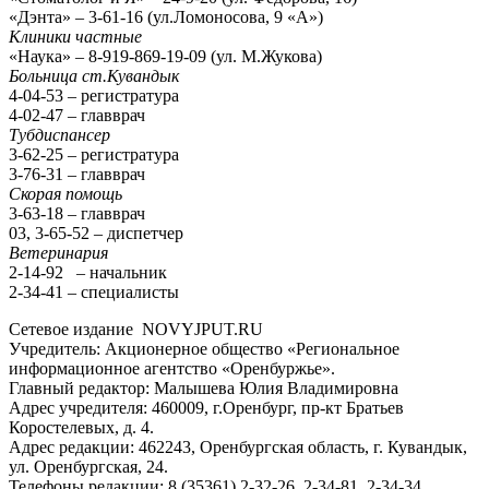
«Дэнта» – 3-61-16 (ул.Ломоносова, 9 «А»)
Клиники частные
«Наука» – 8-919-869-19-09 (ул. М.Жукова)
Больница ст.Кувандык
4-04-53 – регистратура
4-02-47 – главврач
Тубдиспансер
3-62-25 – регистратура
3-76-31 – главврач
Скорая помощь
3-63-18 – главврач
03, 3-65-52 – диспетчер
Ветеринария
2-14-92 – начальник
2-34-41 – специалисты
Сетевое издание NOVYJPUT.RU
Учредитель: Акционерное общество «Региональное
информационное агентство «Оренбуржье».
Главный редактор: Малышева Юлия Владимировна
Адрес учредителя: 460009, г.Оренбург, пр-кт Братьев
Коростелевых, д. 4.
Адрес редакции: 462243, Оренбургская область, г. Кувандык,
ул. Оренбургская, 24.
Телефоны редакции: 8 (35361) 2-32-26, 2-34-81, 2-34-34