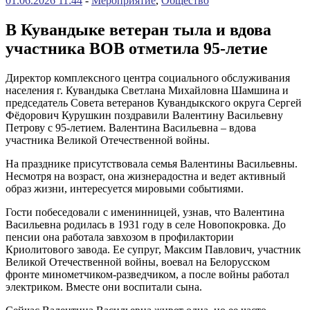
01.06.2026 11:44
-
Мероприятие
,
Общество
В Кувандыке ветеран тыла и вдова
участника ВОВ отметила 95-летие
Директор комплексного центра социального обслуживания
населения г. Кувандыка Светлана Михайловна Шамшина и
председатель Совета ветеранов Кувандыкского округа Сергей
Фёдорович Курушкин поздравили Валентину Васильевну
Петрову с 95-летием. Валентина Васильевна – вдова
участника Великой Отечественной войны.
На празднике присутствовала семья Валентины Васильевны.
Несмотря на возраст, она жизнерадостна и ведет активный
образ жизни, интересуется мировыми событиями.
Гости побеседовали с именинницей, узнав, что Валентина
Васильевна родилась в 1931 году в селе Новопокровка. До
пенсии она работала завхозом в профилактории
Криолитового завода. Ее супруг, Максим Павлович, участник
Великой Отечественной войны, воевал на Белорусском
фронте минометчиком-разведчиком, а после войны работал
электриком. Вместе они воспитали сына.