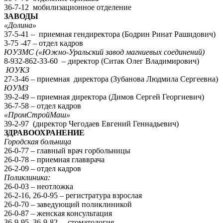
36-7-12 мобилизационное отделение
ЗАВОДЫ
«Долина»
37-5-41 – приемная гендиректора (Бодрин Ринат Рашидович)
3-75 -47 – отдел кадров
ЮУЗМС («Южно-Уральский завод магниевых соединений)
8-932-862-33-60 – директор (Ситак Олег Владимирович)
ЮУКЗ
27-3-46 – приемная директора (Зубанова Людмила Сергеевна)
ЮУМЗ
39-2-49 – приемная директора (Димов Сергей Георгиевич)
36-7-58 – отдел кадров
«ПромСтройМаш»
39-2-97 (директор Чегодаев Евгений Геннадьевич)
ЗДРАВООХРАНЕНИЕ
Городская больница
26-0-77 – главный врач горбольницы
26-0-78 – приемная главврача
26-2-09 – отдел кадров
Поликлиника:
26-0-03 – неотложка
26-2-16, 26-0-95 – регистратура взрослая
26-0-70 – заведующий поликлиникой
26-0-87 – женская консультация
36-9-95, 36-9-82 – стоматология