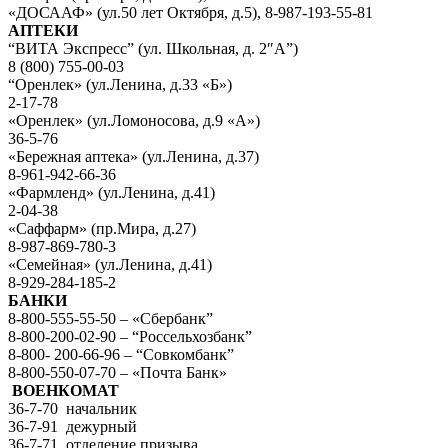
«ДОСААФ» (ул.50 лет Октября, д.5), 8-987-193-55-81
АПТЕКИ
“ВИТА Экспресс” (ул. Школьная, д. 2″А”)
8 (800) 755-00-03
“Оренлек» (ул.Ленина, д.33 «Б»)
2-17-78
«Оренлек» (ул.Ломоносова, д.9 «А»)
36-5-76
«Бережная аптека» (ул.Ленина, д.37)
8-961-942-66-36
«Фармленд» (ул.Ленина, д.41)
2-04-38
«Саффарм» (пр.Мира, д.27)
8-987-869-780-3
«Семейная» (ул.Ленина, д.41)
8-929-284-185-2
БАНКИ
8-800-555-55-50 – «Сбербанк”
8-800-200-02-90 – “Россельхозбанк”
8-800- 200-66-96 – “Совкомбанк”
8-800-550-07-70 – «Почта Банк»
ВОЕНКОМАТ
36-7-70 начальник
36-7-91 дежурный
36-7-71 отделение призыва