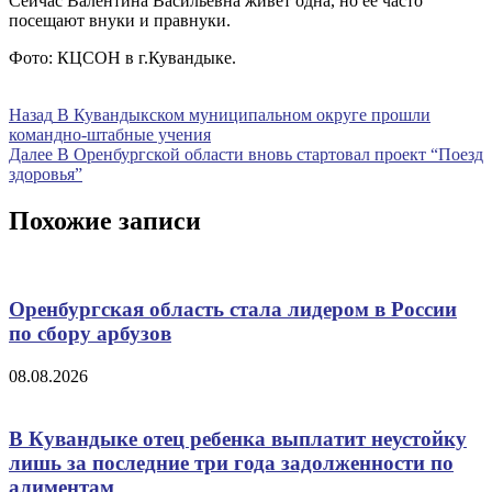
Сейчас Валентина Васильевна живет одна, но ее часто
посещают внуки и правнуки.
Фото: КЦСОН в г.Кувандыке.
Навигация
Предыдущая
Назад
В Кувандыкском муниципальном округе прошли
запись
командно-штабные учения
по
Следующая
Далее
В Оренбургской области вновь стартовал проект “Поезд
записям
запись
здоровья”
Похожие записи
Оренбургская область стала лидером в России
по сбору арбузов
08.08.2026
В Кувандыке отец ребенка выплатит неустойку
лишь за последние три года задолженности по
алиментам